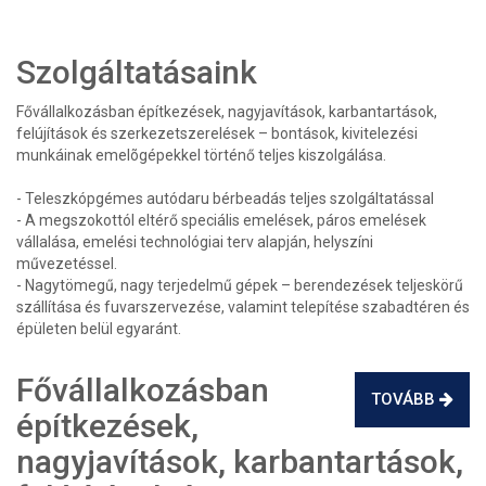
Szolgáltatásaink
Fővállalkozásban építkezések, nagyjavítások, karbantartások,
felújítások és szerkezetszerelések – bontások, kivitelezési
munkáinak emelõgépekkel történő teljes kiszolgálása.
- Teleszkópgémes autódaru bérbeadás teljes szolgáltatással
- A megszokottól eltérő speciális emelések, páros emelések
vállalása, emelési technológiai terv alapján, helyszíni
művezetéssel.
- Nagytömegű, nagy terjedelmű gépek – berendezések teljeskörű
szállítása és fuvarszervezése, valamint telepítése szabadtéren és
épületen belül egyaránt.
Fővállalkozásban
TOVÁBB
építkezések,
nagyjavítások, karbantartások,